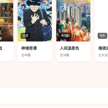
动漫
电视剧
电影
战
神域奇谭
人间温柔色
暗夜
全48集
全39集
正片完