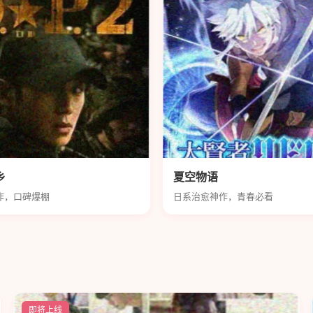
乡
夏空物语
作，口碑爆棚
日系治愈神作，青春必看