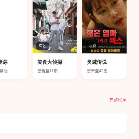
综艺
动漫
迷踪
美食大侦探
灵域传说
整版
更新至11期
更新至42集
完整榜单