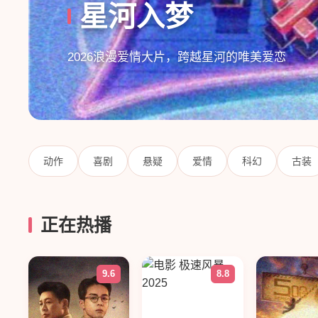
长安烟雨行
2025古装言情大剧，烟雨长安一世情长
动作
喜剧
悬疑
爱情
科幻
古装
正在热播
9.6
8.8