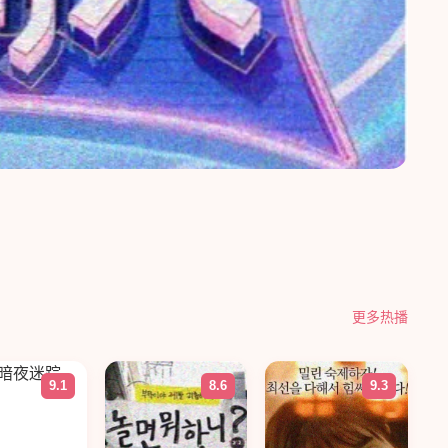
更多热播
9.1
8.6
9.3