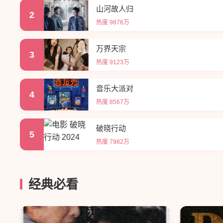
山河故人归
2
热度 9876万
万界天宗
3
热度 9123万
音乐大派对
4
热度 8567万
破晓行动
5
热度 7982万
经典必看