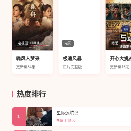
电视剧
电影
综艺
晚风入梦来
极速风暴
开心大挑
更新至34集
正片完整版
更新至15期
热度排行
星际远航记
1
热度 1.15亿