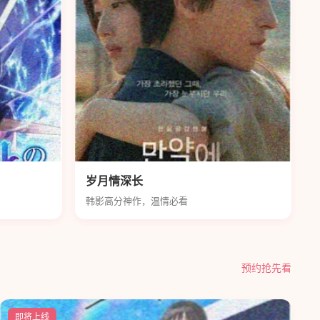
岁月情深长
韩影高分神作，温情必看
预约抢先看