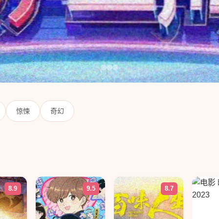
惊悚
奇幻
8.9
9.5
8.7